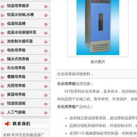
恒温培养摇床
恒温水浴锅,水槽
低温恒温槽
低温冷却液循环泵
加热制冷循环器
电热培养箱
隔水式培养箱
放大图片
生化培养箱
生化培养箱详细资料：
霉菌培养箱
生化培养箱
适用范围
：
光照培养箱
SPJ型系列生化培养箱，是具有冷、热控制的
振荡培养箱
特别适用于生物工程、医学研究、环境保护、农
恒温恒湿箱
生化培养箱
产品特点
：
人工气候箱
设有独立限温报警系统，超过限制温度即
品牌压缩机和循环风机，环保型制冷剂，
采用P.I.D 模糊逻辑处理控制器，控制更
名称:常州天宏实验仪器厂