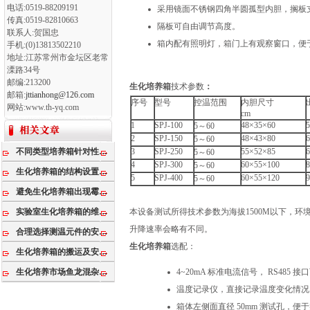
电话:0519-88209191
采用镜面不锈钢四角半圆孤型内胆，搁板
传真:0519-82810663
隔板可自由调节高度。
联系人:贺国忠
箱内配有照明灯，箱门上有观察窗口，便
手机:(0)13813502210
地址:江苏常州市金坛区老常
溧路34号
邮编:213200
生化培养箱
技术参数
：
邮箱:
jttianhong@126.com
序号
型号
控温范围
内胆尺寸
网站:www.th-yq.com
cm
1
SPJ-100
48×35×60
5～60
2
SPJ-150
48×43×80
5～60
不同类型培养箱针对性不同
3
SPJ-250
55×52×85
5～60
4
SPJ-300
60×55×100
5～60
生化培养箱的结构设置有几个
5
SPJ-400
60×55×120
5～60
避免生化培养箱出现霉变问题
实验室生化培养箱的维护方法
本设备测试所得技术参数为海拔1500M以下，环境温
升降速率会略有不同。
合理选择测温元件的安装位置可以影响生化培养箱
生化培养箱
选配：
生化培养箱的搬运及安装事项
生化培养市场鱼龙混杂，需提高行业门槛
4~20mA 标准电流信号， RS4
温度记录仪，直接记录温度变化情况
箱体左侧面直径 50mm 测试孔，