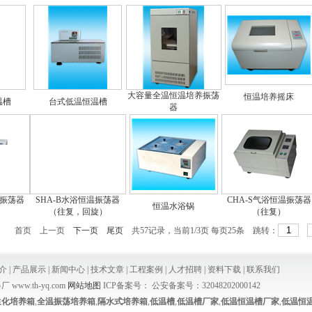
大容量全温恒温培养振荡
恒温培养摇床
温槽
台式低温恒温槽
器
温振荡器
SHA-B水浴恒温振荡器
CHA-S气浴恒温振荡器
恒温水浴锅
（往复，回旋）
（往复）
首页
上一页
下一页
尾页
共57记录，当前1/3页 每页25条 跳转：
介
|
产品展示
|
新闻中心
|
技术文章
|
工程案例
|
人才招聘
|
资料下载
|
联系我们
ww.th-yq.com
网站地图
ICP备案号：
公安备案号：32048202000142
生化培养箱
,
全温振荡培养箱
,
隔水式培养箱
,
低温槽
,
低温槽厂家
,
低温恒温槽厂家
,
低温恒