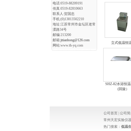
电话:0519-88209191
传真:0519-82810663
联系人:贺国忠
手机:(0)13813502210
地址:江苏常州市金坛区老常
溧路34号
邮编:213200
邮箱:
jttianhong@126.com
立式低温恒
网站:www.th-yq.com
SHZ-82水浴恒
(回旋）
公司首页
|
公司简
常州天宏实验仪器厂 w
热门搜索：
低温