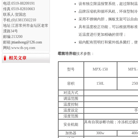
电话:0519-88209191
设有独立限温报警系统，超过限制温
传真:0519-82810663
品牌压缩机和循环风机，环保型制冷
联系人:贺国忠
采用不锈钢内胆，搁板支架可以自由
手机:(0)13813502210
地址:江苏常州市金坛区老常
具有温度校正功能，可以根据用标准
溧路34号
近温度进行更加精确的管理；
邮编:213200
邮箱:
jttianhong@126.com
箱内配有照明灯和紫外线杀菌灯，便
网站:www.th-yq.com
霉菌培养箱
技术参数：
型号
MPX-150
MPX-
容积
150L
250
对流方式
调温范围
温度控制
温度设定
手
湿度范围
具有自我诊断功能；冷冻机过载
安全机能
加热器
300w
400