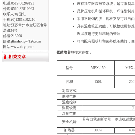
电话:0519-88209191
设有独立限温报警系统，超过限制温
传真:0519-82810663
品牌压缩机和循环风机，环保型制冷
联系人:贺国忠
采用不锈钢内胆，搁板支架可以自由
手机:(0)13813502210
地址:江苏常州市金坛区老常
具有温度校正功能，可以根据用标准
溧路34号
近温度进行更加精确的管理；
邮编:213200
邮箱:
jttianhong@126.com
箱内配有照明灯和紫外线杀菌灯，便
网站:www.th-yq.com
霉菌培养箱
技术参数：
型号
MPX-150
MPX-
容积
150L
250
对流方式
调温范围
温度控制
温度设定
手
湿度范围
具有自我诊断功能；冷冻机过载
安全机能
加热器
300w
400