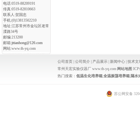
电话:0519-88209191
传真:0519-82810663
联系人:贺国忠
手机:(0)13813502210
地址:江苏常州市金坛区老常
溧路34号
邮编:213200
邮箱:
jttianhong@126.com
网站:www.th-yq.com
公司首页
|
公司简介
|
产品展示
|
新闻中心
|
技术文
常州天宏实验仪器厂 www.th-yq.com
网站地图
IC
热门搜索：
低温生化培养箱
,
全温振荡培养箱
,
隔水
苏公网安备 3204