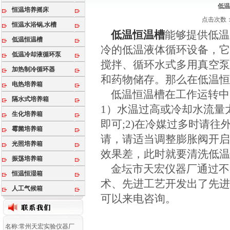
低温
恒温培养摇床
点击次数：1
恒温水浴锅,水槽
低温恒温槽
能够提供低温
低温恒温槽
冷的低温液体循环设备，
低温冷却液循环泵
搅拌、循环水式多用真空
加热制冷循环器
和药物储存。那么在低温
电热培养箱
低温恒温槽在工作运转中
隔水式培养箱
1）水温过高或冷却水流量
生化培养箱
即可;2)在冷媒过多时请
霉菌培养箱
请，请适当调整膨胀阀开启
光照培养箱
效果差，此时就要清洗低
振荡培养箱
金坛市天宏仪器厂通过不
恒温恒湿箱
术、先进工艺开发出了先
人工气候箱
可以来电咨询。
名称:常州天宏实验仪器厂