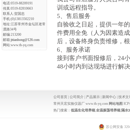
电话:0519-88209191
训或远程指导。
传真:0519-82810663
联系人:贺国忠
5、售后服务
手机:(0)13813502210
自验收之日起，提供一年
地址:江苏常州市金坛区老常
溧路34号
件费用全免（人为因素造
邮编:213200
邮箱:
jttianhong@126.com
后，设备终身负责维修，
网站:www.th-yq.com
6、服务承诺
接到客户书面报修后，24
48小时内到达现场进行解
公司首页
|
公司简介
|
产品展示
|
新闻中心
|
技术文
常州天宏实验仪器厂 www.th-yq.com
网站地图
IC
热门搜索：
低温生化培养箱
,
全温振荡培养箱
,
隔水
苏公网安备 3204