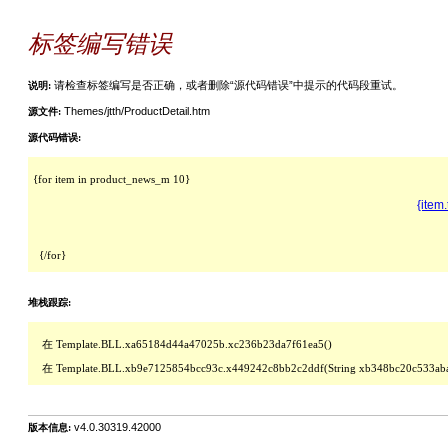
标签编写错误
请检查标签编写是否正确，或者删除“源代码错误”中提示的代码段重试。
说明:
Themes/jtth/ProductDetail.htm
源文件:
源代码错误:
{item.t
  {/for}
堆栈跟踪:
   在 Template.BLL.xa65184d44a47025b.xc236b23da7f61ea5()

   在 Template.BLL.xb9e7125854bcc93c.x449242c8bb2c2ddf(String xb348bc20c533ab
v4.0.30319.42000
版本信息: